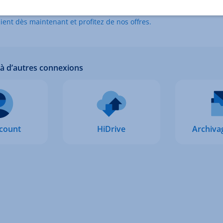
s pas encore client IONOS ?
ient dès maintenant et profitez de nos offres.
 à d’autres connexions
count
HiDrive
Archiva