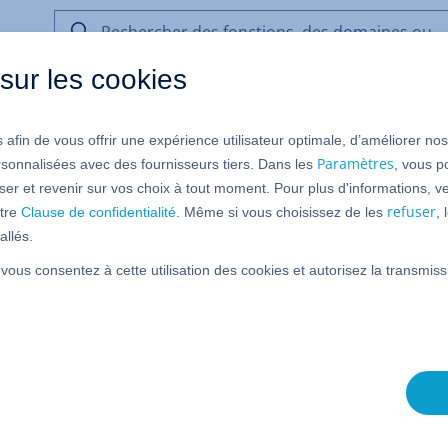
Rechercher
des
sur les cookies
fonctions,
des
domaines
 afin de vous offrir une expérience utilisateur optimale, d’améliorer no
ou
Connexion aux produits
de
Paramètres
rsonnalisées avec des fournisseurs tiers. Dans les
, vous p
l’aide
er et revenir sur vos choix à tout moment. Pour plus d'informations, ve
refuser
tre
Clause de confidentialité
. Même si vous choisissez de les
,
allés.
mail
 vous consentez à cette utilisation des cookies et autorisez la transmi
as votre appareil ?
Déconnectez-vous après la session ou utilisez l
 privée
.
Suivant