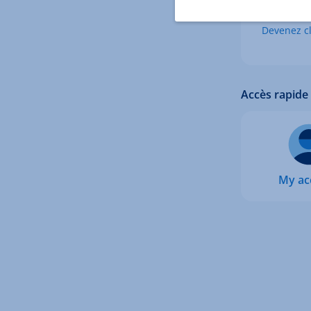
Vous n'ête
Devenez cl
Accès rapide
My ac